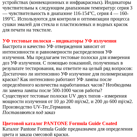
устройствах (конвекционных и инфракрасных). Индикаторы
чувствительны к следующим диапазонам температур: серия 3
— чувствительность в диапазоне 116-154°С, серия 4 — 160-
199°С. Используются для контроля и оптимизации процесса
сушки эмалей для стекла и пластизолевых и водных красок
для печати на текстиле.
УФ тестовые полоски – индикаторы УФ излучения
Быстрота и качество УФ отверждения зависит от
интенсивности и равномерности распределения УФ
излучения. Мы предлагаем тестовые полоски для измерения
доз УФ излучения. С помощью показаний, полученных в
результате тестирования, вы ответите на целый ряд вопросов:
Достаточно ли интенсивно УФ излучение для полимеризации
краски? Как интенсивно работают УФ лампы после
определённого количества наработанных часов? Необходима
ли замена лампы после 500-1000 часов работы?
Существуют тестовые полоски UV двух типов - измерения
мощности излучения от 10 до 200 mj/см2, и 200 до 600 mj/см2.
Производство UV-Tec,Германия.
Поставляются под заказ
Цветовой
каталог
PANTONE Formula Guide Coated
Каталог Pantone Formula Guide предназначен для определения
цвета и заказа смесовой краски.