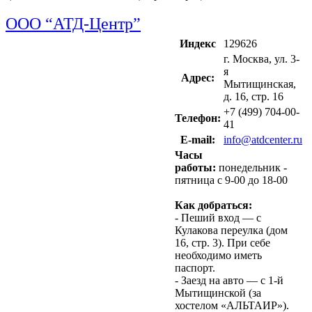
ООО “АТД-Центр”
Индекс
129626
г. Москва, ул. 3-
я
Адрес:
Мытищинская,
д. 16, стр. 16
+7 (499) 704-00-
Телефон:
41
Е-mail:
info@atdcenter.ru
Часы
работы:
понедельник -
пятница с 9-00 до 18-00
Как добраться:
- Пеший вход — с
Кулакова переулка (дом
16, стр. 3). При себе
необходимо иметь
паспорт.
- Заезд на авто — с 1-й
Мытищинской (за
хостелом «АЛЬТАИР»).