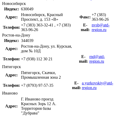
Новосибирск
Индекс:
630049
Новосибирск, Красный
+7 (383)
Адрес:
Факс:
Проспект, д. 153 «В»
363-96-26
+7 (383) 363-32-41 , +7 (383)
Е-
nvsb@atd-
Телефон:
363-96-26
mail:
region.ru
Ростов-на-Дону
Индекс:
344039
Ростов-на-Дону, ул. Курская,
Адрес:
дом № 10Д
Е-
rnd@atd-
Телефон:
+7 (938) 112 30 21
mail:
region.ru
Пятигорск
Пятигорск, Скачки,
Адрес:
Промышленная зона 2
Е-
a.yurkovskiy@atd-
Телефон:
+7 (8793) 97-57-35
mail:
region.ru
Иваново
Г. Иваново проезд
Красных Зорь 12 А.
Адрес:
Территория базы
"Дубрава"