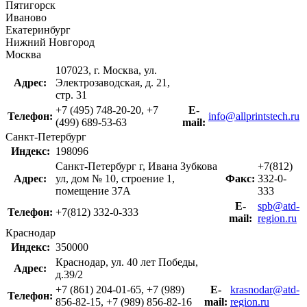
Пятигорск
Иваново
Екатеринбург
Нижний Новгород
Москва
107023, г. Москва, ул.
Адрес:
Электрозаводская, д. 21,
стр. 31
+7 (495) 748-20-20, +7
Е-
Телефон:
info@allprintstech.ru
(499) 689-53-63
mail:
Санкт-Петербург
Индекс:
198096
Санкт-Петербург г, Ивана Зубкова
+7(812)
Адрес:
ул, дом № 10, строение 1,
Факс:
332-0-
помещение 37А
333
Е-
spb@atd-
Телефон:
+7(812) 332-0-333
mail:
region.ru
Краснодар
Индекс:
350000
Краснодар, ул. 40 лет Победы,
Адрес:
д.39/2
+7 (861) 204-01-65, +7 (989)
Е-
krasnodar@atd-
Телефон:
856-82-15, +7 (989) 856-82-16
mail:
region.ru