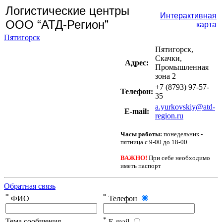
Логистические центры
Интерактивная
ООО “АТД-Регион”
карта
Пятигорск
Пятигорск,
Скачки,
Адрес:
Промышленная
зона 2
+7 (8793) 97-57-
Телефон:
35
a.yurkovskiy@atd-
Е-mail:
region.ru
Часы работы:
понедельник -
пятница с 9-00 до 18-00
ВАЖНО!
При себе необходимо
иметь паспорт
Обратная связь
*
*
ФИО
Телефон
*
Тема сообщения
E-mail