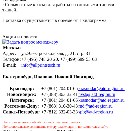
· Сольвентные краски для работы со сложными типами
тканей.
Поставка осуществляется в объеме от 1 килограмма.
Акции и новости
Москва:
Адрес:
ул.Электрозаводская, д. 21, стр. 31
Телефон:
+7 (495) 748-20-20, +7 (499) 689-53-63
Е-mail:
info@allprintstech.ru
Екатеринбург, Иваново, Нижний Новгород
Краснодар:
+7 (861) 204-01-65
krasnodar@atd-region.ru
Новосибирск:
+7 (383) 363-32-41
nvsb@atd-region.ru
Пятигорск:
+7 (861) 204-01-65
krasnodar@atd-region.ru
Ростов-на-Дону:
+7 (863) 310-30-43
rnd@atd-region.ru
Санкт-Петербург:
+7 (812) 332-03-33
spb@atd-region.ru
Политика защиты и обработки персональных данных
Пользовательское соглашение между владельцем и пользователем сайта