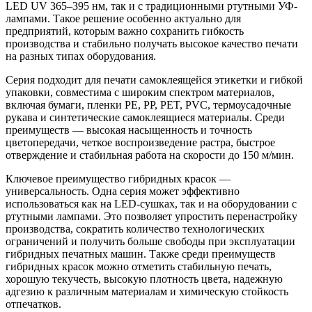
LED UV 365–395 нм, так и с традиционными ртутными УФ-
лампами. Такое решение особенно актуально для
предприятий, которым важно сохранить гибкость
производства и стабильно получать высокое качество печати
на разных типах оборудования.
Серия подходит для печати самоклеящейся этикетки и гибкой
упаковки, совместима с широким спектром материалов,
включая бумаги, пленки PE, PP, PET, PVC, термоусадочные
рукава и синтетические самоклеящиеся материалы. Среди
преимуществ — высокая насыщенность и точность
цветопередачи, четкое воспроизведение растра, быстрое
отверждение и стабильная работа на скорости до 150 м/мин.
Ключевое преимущество гибридных красок —
универсальность. Одна серия может эффективно
использоваться как на LED-сушках, так и на оборудовании с
ртутными лампами. Это позволяет упростить перенастройку
производства, сократить количество технологических
ограничений и получить больше свободы при эксплуатации
гибридных печатных машин. Также среди преимуществ
гибридных красок можно отметить стабильную печать,
хорошую текучесть, высокую плотность цвета, надежную
адгезию к различным материалам и химическую стойкость
отпечатков.