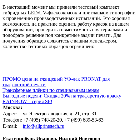
В настоящий момент мы привезли тестовый комплект
гибридных LED/UV-флексокрасок и приглашаем типографии
к проведению производственных испытаний. Это хорошая
возможность на практике оценить работу красок на вашем
оборудовании, проверить совместимость с материалами и
подобрать решение под конкретные задачи печати. Для
получения образцов свяжитесь с вашим менеджером,
количество тестовых образцов ограничено.
ПРОМО цена на глянцевый УФ-лак PRONAT для
трафаретной печати
Трансферные плёнки по специальным ценам
Выгодные недели: Скидка 20% на трафаретную краску
RAINBOW – серия SP!
Москва:
Адрес:
ул.Электрозаводская, д. 21, стр. 31
Телефон:
+7 (495) 748-20-20, +7 (499) 689-53-63
Е-mail:
info@allprintstech.ru
Екатеринбург, Иваново, Нижний Новгород