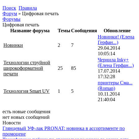
Поиск
Правила
Форум
»
Цифровая печать
Форумы
Цифровая печать
Название форума
Темы
Сообщения
Обновление
Новинки!
(Елена
Герфан...)
Новинки
2
7
29.04.2014
10:05:14
Чернила Inky+
Технологии струйной
(Елена Герфан...)
широкоформатной
25
85
17.07.2014
печати
17:32:28
принтеры Сма...
(Roman)
Технология Smart UV
1
5
10.11.2014
21:40:04
есть новые сообщения
нет новых сообщений
Новости
Глянцевый УФ-лак PRONAT: новинка в ассортименте по
промоцене