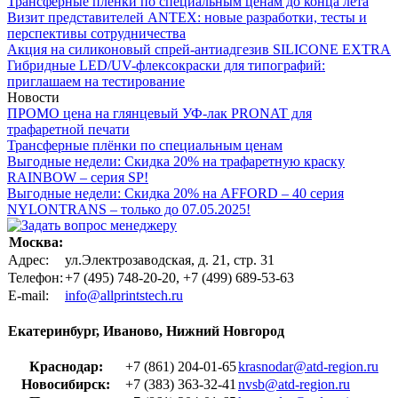
Трансферные плёнки по специальным ценам до конца лета
Визит представителей ANTEX: новые разработки, тесты и
перспективы сотрудничества
Акция на силиконовый спрей-антиадгезив SILICONE EXTRA
Гибридные LED/UV-флексокраски для типографий:
приглашаем на тестирование
Новости
ПРОМО цена на глянцевый УФ-лак PRONAT для
трафаретной печати
Трансферные плёнки по специальным ценам
Выгодные недели: Скидка 20% на трафаретную краску
RAINBOW – серия SP!
Выгодные недели: Скидка 20% на AFFORD – 40 серия
NYLONTRANS – только до 07.05.2025!
Москва:
Адрес:
ул.Электрозаводская, д. 21, стр. 31
Телефон:
+7 (495) 748-20-20, +7 (499) 689-53-63
Е-mail:
info@allprintstech.ru
Екатеринбург, Иваново, Нижний Новгород
Краснодар:
+7 (861) 204-01-65
krasnodar@atd-region.ru
Новосибирск:
+7 (383) 363-32-41
nvsb@atd-region.ru