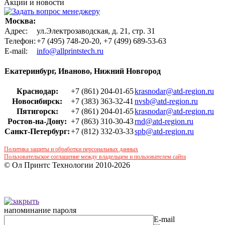
Акции и новости
Москва:
Адрес:
ул.Электрозаводская, д. 21, стр. 31
Телефон:
+7 (495) 748-20-20, +7 (499) 689-53-63
Е-mail:
info@allprintstech.ru
Екатеринбург, Иваново, Нижний Новгород
Краснодар:
+7 (861) 204-01-65
krasnodar@atd-region.ru
Новосибирск:
+7 (383) 363-32-41
nvsb@atd-region.ru
Пятигорск:
+7 (861) 204-01-65
krasnodar@atd-region.ru
Ростов-на-Дону:
+7 (863) 310-30-43
rnd@atd-region.ru
Санкт-Петербург:
+7 (812) 332-03-33
spb@atd-region.ru
Политика защиты и обработки персональных данных
Пользовательское соглашение между владельцем и пользователем сайта
© Ол Принтс Технологии 2010-2026
напоминание пароля
E-mail